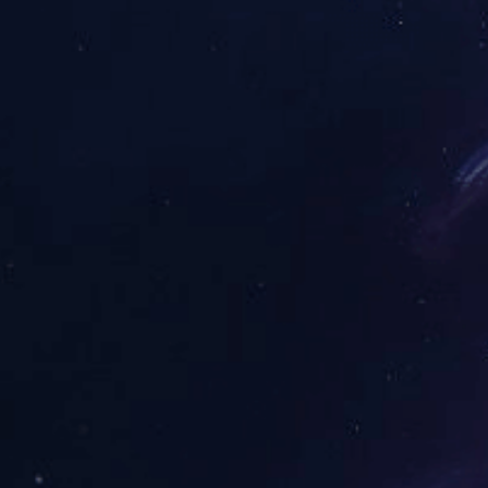
19:30
意甲
尤文图斯
20:45
欧冠
拜仁慕尼黑
21:00
NBA
勇士
--- 昨日赛果 ---
03:45
英超
利物浦
02:00
西甲
马竞
热门联赛数据
射手榜 TOP3
助攻榜 TOP3