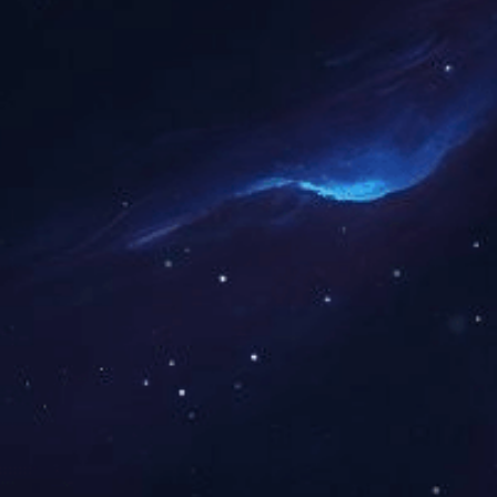
1. 哈兰德
24 球
1. 德布劳内
2. 萨拉赫
19 球
2. 孙兴慜
3. 凯恩
18 球
3. 莫德里奇
全球赛事覆盖
五大联赛