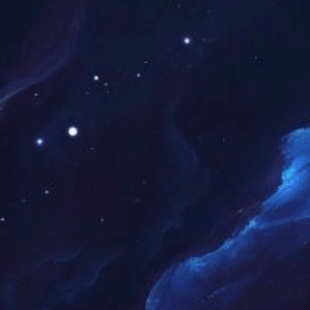
未
-
AC米兰
开始
未
-
巴黎圣日耳曼
开始
未
-
快船
开始
完
3 - 0
阿森纳
场
完
1 - 1
塞维利亚
场