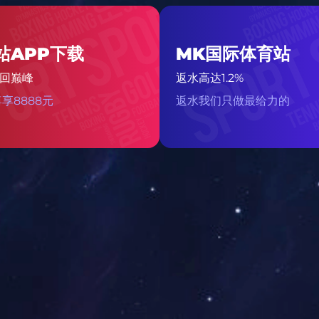
昨日赛果
比分
客队
状态