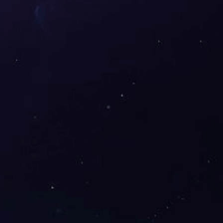
广告位 / 合作推广
电子竞技