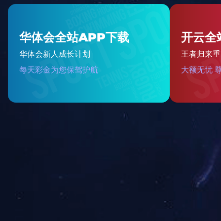
赛程与赛果
今日赛程
时间
赛事
主队