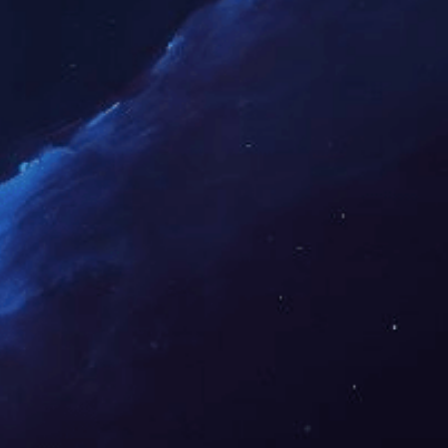
3
曼联
58
4
布莱顿
55
5
利物浦
53
查看完整排名
赛事分类
⚽ 足球
🏀 篮球
🎾 网球
🎮 电竞