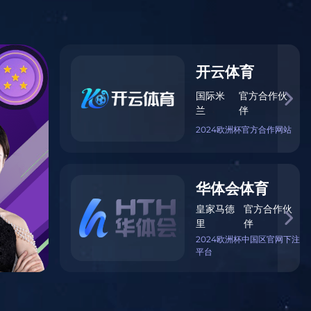
首页
足球
篮球
网球
电竞
赛程
查看全部 >
西甲
第30轮
1 - 1
皇家马德里
巴塞罗那
Real Madrid
Barcelona
HT
伯纳乌球场
半场休息