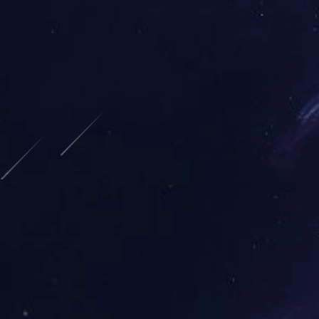
19:30
意甲
尤文图斯
20:45
欧冠
拜仁慕尼黑
21:00
NBA
勇士
--- 昨日赛果 ---
03:45
英超
利物浦
02:00
西甲
马竞
热门联赛数据
射手榜 TOP3
助攻榜 TOP3