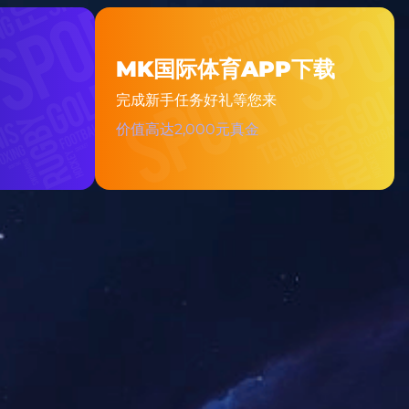
英超积分榜
1
纽卡斯尔
63
2
阿森纳
61