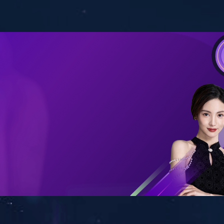
轮
NBA
常规赛
102 - 98
西
湖人
凯尔特人
a
Lakers
Celtics
Q3 04:20
路
Crypto.com Arena
暂停中
赛
远
g
战