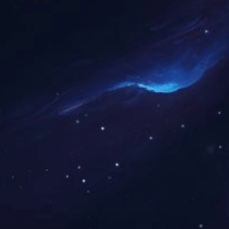
1. 哈兰德
24 球
1. 德布劳内
2. 萨拉赫
19 球
2. 孙兴慜
3. 凯恩
18 球
3. 莫德里奇
全球赛事覆盖
五大联赛