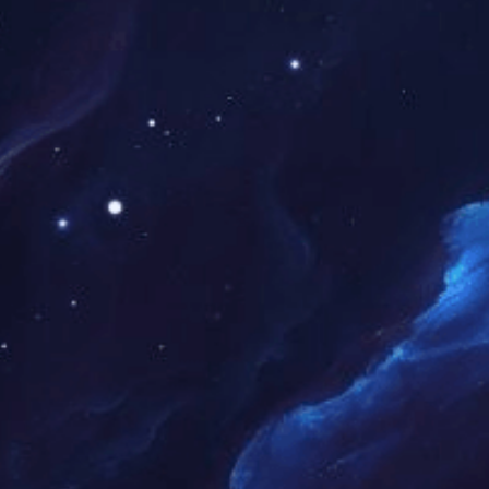
未
-
AC米兰
开始
未
-
巴黎圣日耳曼
开始
未
-
快船
开始
完
3 - 0
阿森纳
场
完
1 - 1
塞维利亚
场