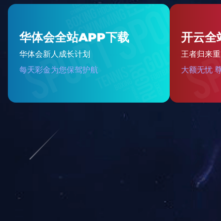
赛程与赛果
今日赛程
时间
赛事
主队