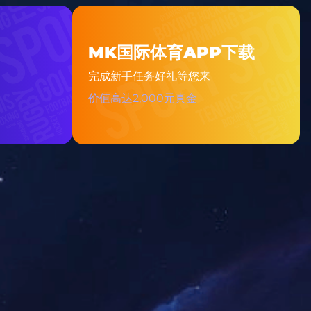
英超积分榜
1
纽卡斯尔
63
2
阿森纳
61