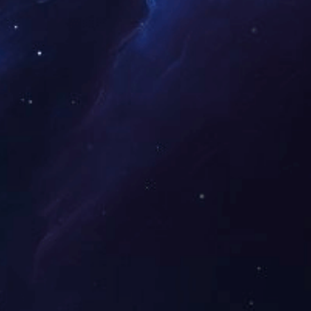
14 助
11 助
10 助
NBA & CBA