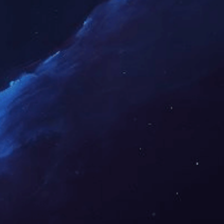
3
曼联
58
4
布莱顿
55
5
利物浦
53
查看完整排名
赛事分类
⚽ 足球
🏀 篮球
🎾 网球
🎮 电竞